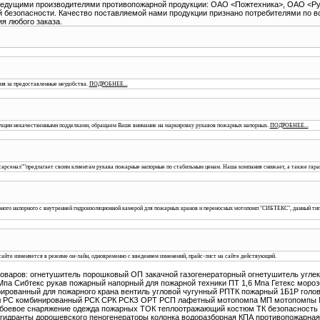
 ведущими производителями противопожарной продукции: ОАО <Пожтехника>, ОАО <
 безопасности. Качество поставляемой нами продукции признано потребителями по 
я любого заказа.
ия за предоставленные неудобства.
ПОДРОБНЕЕ...
укции некачественными подделками, обращаем Ваше внимание на маркировку рукавов пожарных напорных.
ПОДРОБНЕЕ...
арсенал""предлагает своим клиентам рукава пожарные напорные по стабильным ценам. Наша компания снижает, а также гарант
ого напорного с внутренней гидроизоляционной камерой для пожарных кранов и переносных мотопомп "СИБТЕКС", данный тип р
йте изменяется в режиме он-лайн, одновременно с введением изменений, прайс-лист на сайте действующий.
 товаров: огнетушитель порошковый ОП закачной газогенераторный огнетушитель у
Мпа Сибтекс рукав пожарный напорный для пожарной техники ПТ 1,6 Мпа Гетекс моро
рованный для пожарного крана вентиль угловой чугунный РПТК пожарный 1Б1Р голо
вол РС комбинированный РСК СРК РСКЗ ОРТ РСП лафетный мотопомпа МП мотопомпы М
я боевое снаряжение одежда пожарных ТОК теплоотражающий костюм ТК безопасност
гидранты дорошевского пеногенераторы колонка водоразборная КПА противопожарная