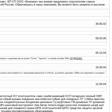
Рукав>, БП СП ООО <Бокемин> мы можем предложить покупателям самые
всей России. Обратившись в нашу компанию, Вы можете быть уверены в высоком
30.05.02
09.03.05
05.10.04
ирует сохранение цен на рукава "Гетекс" "Армтекс" в течении октября 2004г.
ПОДРОБНЕЕ:
15.09.04
укава изготавливается с внутренним диаметром 51 и 66 мм., на рабочее давление 1,0Мпа для умеренного и холодного
12.09.04
глекислотный ОУ огнетушитель само срабатывающий ОСП воздушно-пенный ОВП
зостойкий рукава пожарные маслобензостойкие для пожарных ПТ 1,6Мпа Армтекс
вки соединительные Богданова цапковые ГЦ муфтовые ГМ рукавные ГР рукавная
Н шансовый инструмент лом багор лопата ведро конусное пожарное шкаф щит
ь шкаф для пожарного крана ШПК огнетушителей ШПО средства защиты органов
 техника противопожарное оборудование.