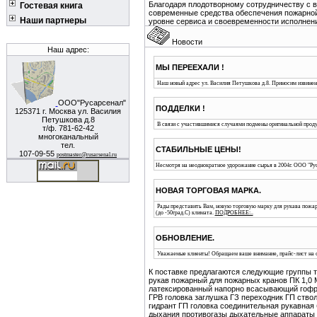
Благодаря плодотворному сотрудничеству с
Гостевая книга
современные средства обеспечения пожарной
Наши партнеры
уровне сервиса и своевременности исполнени
Новости
Наш адрес:
МЫ ПЕРЕЕХАЛИ !
Наш новый адрес ул. Василия Петушкова д.8. Приносим извинен
ООО"Русарсенал"
ПОДДЕЛКИ !
125371 г. Москва ул. Василия
Петушкова д.8
В связи с участившимися случаями подмены оригинальной прод
т/ф. 781-62-42
многоканальный
тел.
СТАБИЛЬНЫЕ ЦЕНЫ!
107-09-55
postmaster@rusarsenal.ru
Несмотря на неоднократное удорожание сырья в 2004г. ООО "Рус
НОВАЯ ТОРГОВАЯ МАРКА.
Рады представить Вам, новую торговую марку для рукава пожарн
(до -50град.С) климата.
ПОДРОБНЕЕ:..
ОБНОВЛЕНИЕ.
Уважаемые клиенты! Обращаем ваше внимание, прайс-лист на са
К поставке предлагаются следующие группы
рукав пожарный для пожарных кранов ПК 1,0 
латексированный напорно всасывающий гофри
ГРВ головка заглушка ГЗ переходник ГП ст
гидрант ГП головка соединительная рукавна
дыхания противогазы дыхательные аппараты 