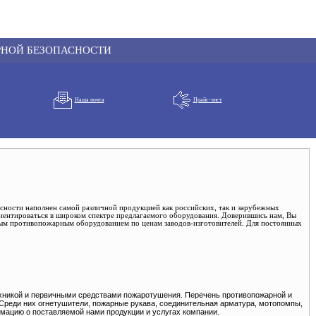
РНОЙ БЕЗОПАСНОСТИ
Наша почта
Прайс-лист
сности наполнен самой различной продукцией как российских, так и зарубежных
иентироваться в широком спектре предлагаемого оборудования. Доверившись нам, Вы
м противопожарным оборудованием по ценам заводов-изготовителей. Для постоянных
хникой и первичными средствами пожаротушения. Перечень противопожарной и
 Среди них огнетушители, пожарные рукава, соединительная арматура, мотопомпы,
ацию о поставляемой нами продукции и услугах компании.